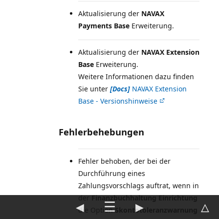
Aktualisierung der
NAVAX
Payments Base
Erweiterung.
Aktualisierung der
NAVAX Extension
Base
Erweiterung.
Weitere Informationen dazu finden
Sie unter
[Docs]
NAVAX Extension
Base - Versionshinweise
Fehlerbehebungen
Fehler behoben, der bei der
Durchführung eines
Zahlungsvorschlags auftrat, wenn in
der
Finanzbuchhaltung Einrichtung
◀
☰
▶
△
die Option
Skontotoleranzwarnung