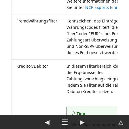
Weitere Informationen dazu fin
Sie unter
NCP Exports Einrichtu
Fremdwährungsfilter
Kennzeichen, das Einträge mit 
Währungscodes filtert, die nicht
"leer" oder "EUR" sind. Für die
Zahlungsart Überweisungsvors
und Non-SEPA Überweisung ka
dieses Feld gesetzt werden.
Kreditor/Debitor
In diesem Filterbereich können 
die Ergebnisse des
Zahlungsvorschlags eingrenzen
indem Sie Filter auf die Tabellen
Debitor/Kreditor setzen.
Tipp
◀
☰
▶
△
Wenn Sie, angenommen, ein