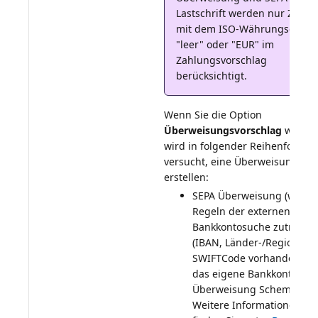
Lastschrift werden nur Zeilen
mit dem ISO-Währungscode
"leer" oder "EUR" im
Zahlungsvorschlag
berücksichtigt.
Wenn Sie die Option
Überweisungsvorschlag
wählen
wird in folgender Reihenfolge
versucht, eine Überweisung zu
SEPA Überweisung (wenn 
Regeln der externen
Bankkontosuche zutreffen
(IBAN, Länder-/Regionsco
SWIFTCode vorhanden) u
das eigene Bankkonto ein
Überweisung Schema enth
Weitere Informationen da