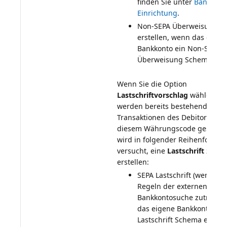
finden Sie unter
Bankkont
Einrichtung
Non-SEPA Überweisung z
erstellen, wenn das eigen
Bankkonto ein Non-SEPA
Überweisung Schema hat.
Wenn Sie die Option
Lastschriftvorschlag
wählen,
werden bereits bestehende
Transaktionen des Debitors mit
diesem Währungscode gesucht.
wird in folgender Reihenfolge
versucht, eine
Lastschrift
zu
SEPA Lastschrift (wenn die
Regeln der externen
Bankkontosuche zutreffe
das eigene Bankkonto ein
Lastschrift Schema enthält