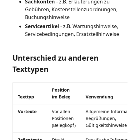
Sachkonten
- z.B. Erläuterungen zu
Gebühren, Kostenstellenzuordnungen,
Buchungshinweise
Serviceartikel
- z.B. Wartungshinweise,
Servicebedingungen, Ersatzteilhinweise
Unterschied zu anderen
Texttypen
Position
Texttyp
im Beleg
Verwendung
Vortexte
Vor allen
Allgemeine Informationen
Positionen
Begrüßungen,
(Belegkopf)
Gültigkeitshinweise
Zeilentexte
Direkt
Spezifische Informatione