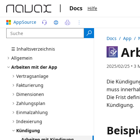
|
Docs
Hilfe
AppSource
Docs
/ App /
Arb
☰ Inhaltsverzeichnis
Allgemein
2025/02/25 • 3 
Arbeiten mit der App
Vertragsanlage
Die Kündigung
Fakturierung
muss innerhal
Dimensionen
Die Frist defi
Zahlungsplan
Kündigung.
Einmalzahlung
Indexierung
Beispi
Kündigung
Arbeiten mit Kündigung