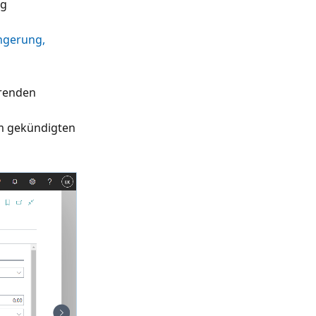
ag
ängerung,
hrenden
em gekündigten