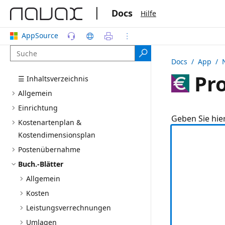
|
Docs
Hilfe
AppSource
Docs
/ App /
Pro
☰ Inhaltsverzeichnis
Allgemein
Einrichtung
Geben Sie hie
Kostenartenplan &
Kostendimensionsplan
Postenübernahme
Buch.-Blätter
Allgemein
Kosten
Leistungsverrechnungen
Umlagen