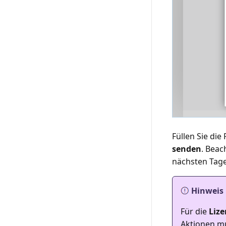
Füllen Sie die
senden
. Beac
Hinweis
Für die
Liz
Aktionen mu