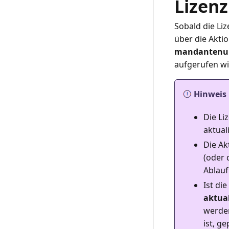
Lizenz
Sobald die Liz
über die Akti
mandantenu
Hinweis
Die Li
aktual
Die Ak
(oder 
Ablauf
Ist die
aktual
werden
ist, g