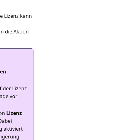
ie Lizenz kann
en die Aktion
ren
f der Lizenz
Tage vor
ion
Lizenz
Dabei
 aktiviert
längerung