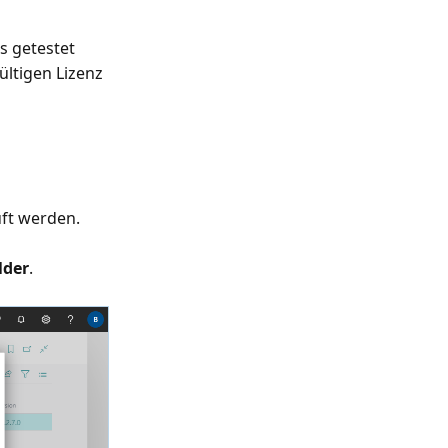
s getestet
ltigen Lizenz
ft werden.
lder
.