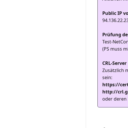
Public IP v
94.136.22.2
Prüfung de
Test-NetCon
(PS muss mi
CRL-Server
Zusätzlich 
sein:
https://ce
http://crl
oder deren 