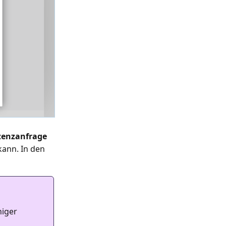
zenzanfrage
kann. In den
niger