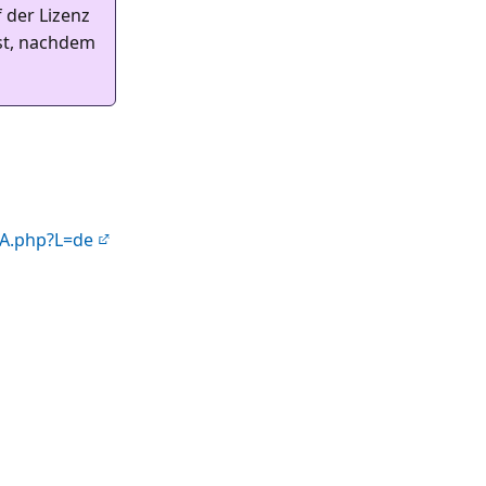
 der Lizenz
ist, nachdem
LA.php?L=de