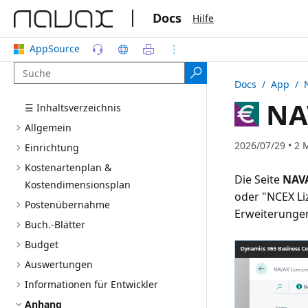
|
Docs
Hilfe
AppSource
Docs
/ App /
NAV
☰ Inhaltsverzeichnis
Allgemein
2026/07/29 • 2 
Einrichtung
Kostenartenplan &
Die Seite
NAVA
Kostendimensionsplan
oder "NCEX Li
Postenübernahme
Erweiterunge
Buch.-Blätter
Budget
Auswertungen
Informationen für Entwickler
Anhang