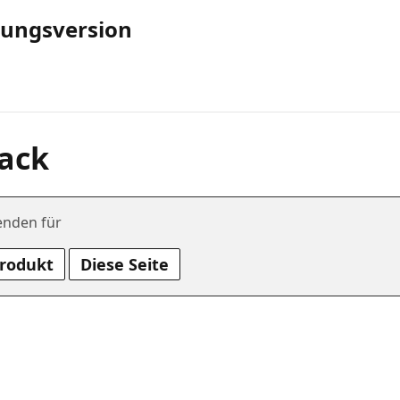
rungsversion
ack
enden für
Produkt
Diese Seite