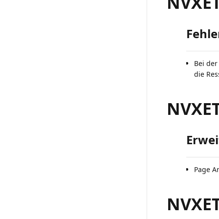
NVXETR
Fehl
Bei der
die Res
NVXETR
Erwei
Page Ar
NVXETR