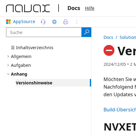
|
Docs
Hilfe
AppSource
Docs
/ Solutio
Ver
☰ Inhaltsverzeichnis
Allgemein
2024/12/05 • 2 
Aufgaben
Anhang
Möchten Sie w
Versionshinweise
Nachfolgend f
den Updates
Build-Übersic
NVXETR