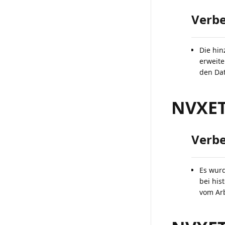
Verb
Die hin
erweite
den Dat
NVXETR
Verb
Es wurd
bei his
vom Arb