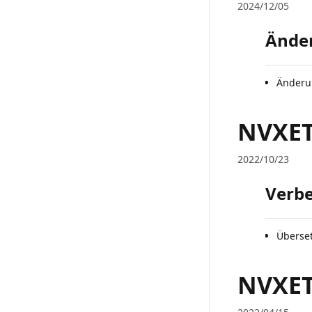
2024/12/05
Ände
Änderun
NVXETR
2022/10/23
Verb
Überse
NVXETR