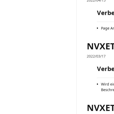
2022/04/15
Verb
Page Ar
NVXETR
2022/03/17
Verb
Wird ei
Beschr
NVXETR