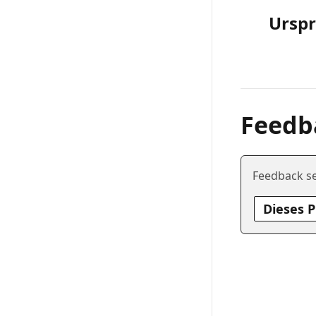
Ursp
Feedb
Feedback s
Dieses 