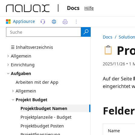
|
Docs
Hilfe
AppSource
Docs
/ Solutio
Pr
☰ Inhaltsverzeichnis
Allgemein
2025/11/26 • 1 
Einrichtung
Aufgaben
Auf der Seite
Arbeiten mit der App
eingerichtet 
Allgemein
Projekt Budget
Felder
Projektbudget Namen
Projektplanzeile - Budget
Projektbudget Posten
Name
Projektfinanzierung